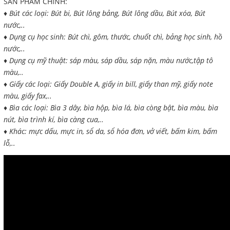
SẢN PHẨM CHÍNH:
CÁC LOẠI KIM-KẸP
♦ Bút các loại: Bút bi, Bút lông bảng, Bút lông dầu, Bút xóa, Bút
nước,..
BĂNG KEO CÁC LOẠI
♦ Dụng cụ học sinh: Bút chì, gôm, thước, chuốt chì, bảng học sinh, hồ
CÁC LOẠI MỰC
nước,..
RUBAN - FILM FAX
♦ Dụng cụ mỹ thuật: sáp màu, sáp dầu, sáp nặn, màu nước,tập tô
màu,..
DỤNG CỤ BẢO HỘ
♦ Giấy các loại: Giấy Double A, giấy in bill, giấy than mỹ, giấy note
TÚI NILONG - BAO XỐP
màu, giấy fax,..
♦ Bìa các loại: Bìa 3 dây, bìa hộp, bìa lá, bìa còng bật, bìa màu, bìa
Giới thiệu
nút, bìa trình kí, bìa càng cua,..
♦ Khác: mực dấu, mực in, sổ da, sổ hóa đơn, vở viết, bấm kim, bấm
Dịch vụ
lỗ,..
Báo giá
Liên hệ
SOCIAL