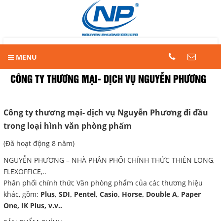
LIÊN HỆ
Trang chủ
Trang chủ
Giới thiệu
MENU
Hotline
Tin khuyến mãi
08.2.248.7033 -
090.239.2138
CÔNG TY THƯƠNG MẠI- DỊCH VỤ NGUYỄN PHƯƠNG
Sản phẩm
Địa chỉ
9 -11 đường số 8A, Phường Bình
Công ty thương mại- dịch vụ Nguyễn Phương đi đầu
SỔ-TẬP CÁC LOẠI
Trị Đông B, Quận Bình Tân, TP.
trong loại hình văn phòng phẩm
HCM
BÚT VIẾT CÁC LOẠI
Điện thoại
(Đã hoạt động 8 năm)
GIẤY CÁC LOẠI
028.2.248.7033 - 090.2392.138
CÁC LOẠI BÌA
NGUYỄN PHƯƠNG – NHÀ PHÂN PHỐI CHÍNH THỨC THIÊN LONG,
FLEXOFFICE,..
DỤNG CỤ HỌC TẬP
COPYRIGHT 2016. ALL RIGHTS RESERVED
Phân phối chính thức Văn phòng phẩm của các thương hiệu
DỤNG CỤ VĂN PHÒNG
khác, gồm:
Plus, SDI, Pentel, Casio, Horse, Double A, Paper
MÀU COLOKIT
One, IK Plus, v.v..
NHU YẾU PHẨM