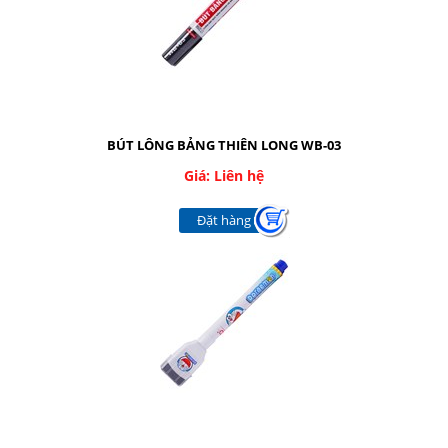
Facebook
Google
Twitter
BÚT LÔNG BẢNG THIÊN LONG WB-03
Giá: Liên hệ
LIÊN HỆ
Đặt hàng
HotLine
08.2.248.7033 - 090.239.2138
Email
thaivanthanh1603@gmail.com
Gọi cho chúng tôi