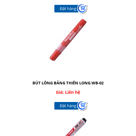
CÁC LOẠI KIM-KẸP
Đặt hàng
BĂNG KEO CÁC LOẠI
CÁC LOẠI MỰC
RUBAN - FILM FAX
DỤNG CỤ BẢO HỘ
TÚI NILONG - BAO XỐP
Giới thiệu
Dịch vụ
BÚT LÔNG BẢNG THIÊN LONG WB-02
Giá: Liên hệ
Báo giá
Đặt hàng
Liên hệ
SOCIAL