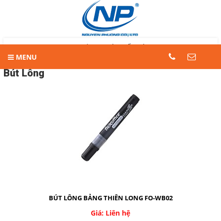
LIÊN HỆ
Trang chủ
Trang chủ
Sản phẩm
BÚT VIẾT CÁC LOẠI
Bút lông
MENU
Hotline
Tin khuyến mãi
08.2.248.7033 -
Bút Lông
090.239.2138
Sản phẩm
Địa chỉ
9 -11 đường số 8A, Phường Bình
SỔ-TẬP CÁC LOẠI
Trị Đông B, Quận Bình Tân, TP.
HCM
BÚT VIẾT CÁC LOẠI
Điện thoại
GIẤY CÁC LOẠI
028.2.248.7033 - 090.2392.138
CÁC LOẠI BÌA
DỤNG CỤ HỌC TẬP
COPYRIGHT 2016. ALL RIGHTS RESERVED
DỤNG CỤ VĂN PHÒNG
BÚT LÔNG BẢNG THIÊN LONG FO-WB02
MÀU COLOKIT
Giá: Liên hệ
NHU YẾU PHẨM