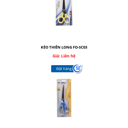
Facebook
Google
Twitter
KÉO THIÊN LONG FO-SC03
Giá: Liên hệ
LIÊN HỆ
Đặt hàng
HotLine
08.2.248.7033 - 090.239.2138
Email
thaivanthanh1603@gmail.com
Gọi cho chúng tôi