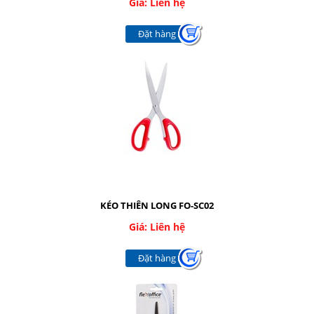
Giá: Liên hệ
CÁC LOẠI KIM-KẸP
Đặt hàng
BĂNG KEO CÁC LOẠI
CÁC LOẠI MỰC
RUBAN - FILM FAX
DỤNG CỤ BẢO HỘ
TÚI NILONG - BAO XỐP
Giới thiệu
Dịch vụ
KÉO THIÊN LONG FO-SC02
Báo giá
Giá: Liên hệ
Đặt hàng
Liên hệ
SOCIAL