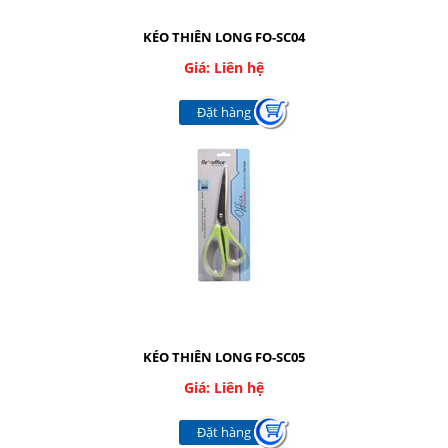
Nhắn tin
KÉO THIÊN LONG FO-SC04
Mail
Giá: Liên hệ
Đặt hàng
COPYRIGHT 2016. ALL RIGHTS RESERVED
KÉO THIÊN LONG FO-SC05
Giá: Liên hệ
Đặt hàng