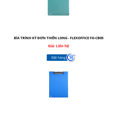
Facebook
Google
Twitter
BÌA TRÌNH KÝ ĐƠN THIÊN LONG - FLEXOFFICE FO-CB05
Giá: Liên hệ
LIÊN HỆ
Đặt hàng
HotLine
08.2.248.7033 - 090.239.2138
Email
thaivanthanh1603@gmail.com
Gọi cho chúng tôi