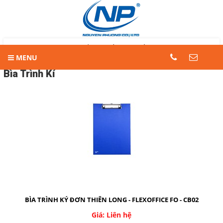
LIÊN HỆ
Trang chủ
Trang chủ
Sản phẩm
CÁC LOẠI BÌA
Bìa trình kí
MENU
Hotline
Tin khuyến mãi
08.2.248.7033 -
Bìa Trình Kí
090.239.2138
Sản phẩm
Địa chỉ
9 -11 đường số 8A, Phường Bình
SỔ-TẬP CÁC LOẠI
Trị Đông B, Quận Bình Tân, TP.
HCM
BÚT VIẾT CÁC LOẠI
Điện thoại
GIẤY CÁC LOẠI
028.2.248.7033 - 090.2392.138
CÁC LOẠI BÌA
DỤNG CỤ HỌC TẬP
COPYRIGHT 2016. ALL RIGHTS RESERVED
DỤNG CỤ VĂN PHÒNG
BÌA TRÌNH KÝ ĐƠN THIÊN LONG - FLEXOFFICE FO - CB02
MÀU COLOKIT
Giá: Liên hệ
NHU YẾU PHẨM