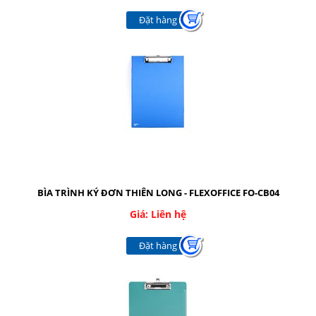
CÁC LOẠI KIM-KẸP
Đặt hàng
BĂNG KEO CÁC LOẠI
CÁC LOẠI MỰC
RUBAN - FILM FAX
DỤNG CỤ BẢO HỘ
TÚI NILONG - BAO XỐP
Giới thiệu
Dịch vụ
BÌA TRÌNH KÝ ĐƠN THIÊN LONG - FLEXOFFICE FO-CB04
Giá: Liên hệ
Báo giá
Đặt hàng
Liên hệ
SOCIAL