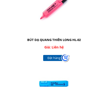
Facebook
Google
Twitter
BÚT DẠ QUANG THIÊN LONG HL-02
Giá: Liên hệ
LIÊN HỆ
Đặt hàng
HotLine
08.2.248.7033 - 090.239.2138
Email
thaivanthanh1603@gmail.com
Gọi cho chúng tôi