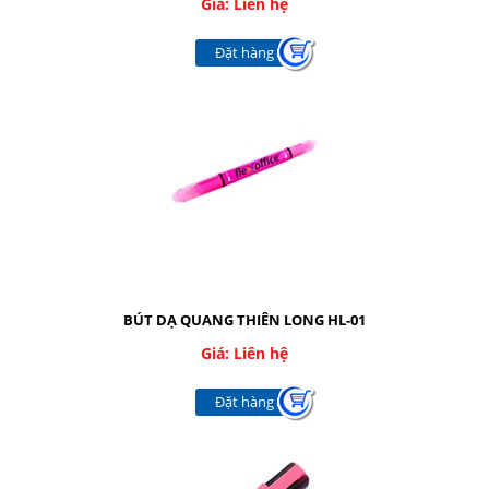
Giá: Liên hệ
CÁC LOẠI KIM-KẸP
Đặt hàng
BĂNG KEO CÁC LOẠI
CÁC LOẠI MỰC
RUBAN - FILM FAX
DỤNG CỤ BẢO HỘ
TÚI NILONG - BAO XỐP
Giới thiệu
Dịch vụ
BÚT DẠ QUANG THIÊN LONG HL-01
Báo giá
Giá: Liên hệ
Đặt hàng
Liên hệ
SOCIAL