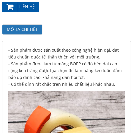
LIÊN HỆ
Facebook
Google
MÔ TẢ CHI TIẾT
Twitter
- Sản phẩm được sản xuất theo công nghệ hiện đại, đạt
tiêu chuẩn quốc tế, thân thiện với môi trường.
LIÊN HỆ
- Sản phẩm được làm từ màng BOPP có độ bền dai cao
cộng keo tráng được lựa chọn để làm băng keo luôn đảm
HotLine
bảo độ dính cao, khả năng đàn hồi tốt.
08.2.248.7033 - 090.239.2138
- Có thể dính rất chắc trên nhiều chất liệu khác nhau.
Email
thaivanthanh1603@gmail.com
Gọi cho chúng tôi