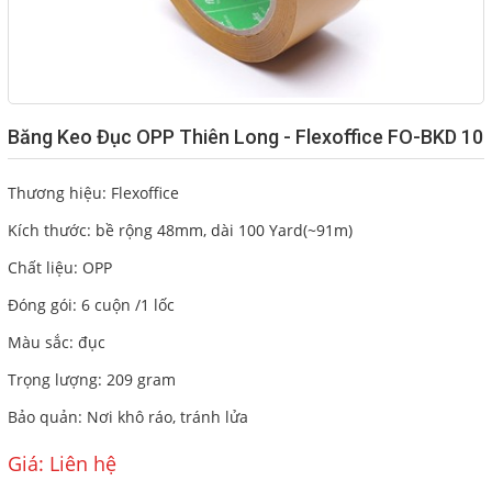
CÁC LOẠI KIM-KẸP
BĂNG KEO CÁC LOẠI
CÁC LOẠI MỰC
RUBAN - FILM FAX
Băng Keo Đục OPP Thiên Long - Flexoffice FO-BKD 10
DỤNG CỤ BẢO HỘ
TÚI NILONG - BAO XỐP
Thương hiệu: Flexoffice
Kích thước: bề rộng 48mm, dài 100 Yard(~91m)
Giới thiệu
Chất liệu: OPP
Dịch vụ
Đóng gói: 6 cuộn /1 lốc
Màu sắc: đục
Báo giá
Trọng lượng: 209 gram
Liên hệ
Bảo quản: Nơi khô ráo, tránh lửa
Giá: Liên hệ
SOCIAL