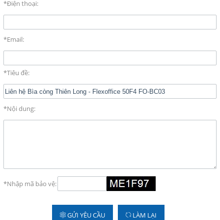
*Điện thoại:
Facebook
*Email:
Google
Twitter
*Tiêu đề:
LIÊN HỆ
*Nội dung:
HotLine
08.2.248.7033 - 090.239.2138
Email
thaivanthanh1603@gmail.com
*Nhập mã bảo vệ:
Gọi cho chúng tôi
GỬI YÊU CẦU
LÀM LẠI