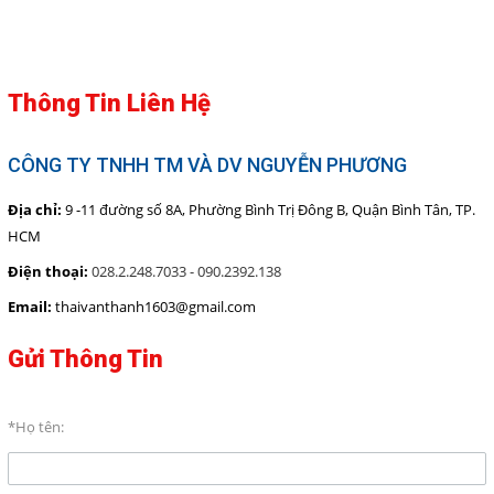
CÁC LOẠI KIM-KẸP
BĂNG KEO CÁC LOẠI
CÁC LOẠI MỰC
Thông Tin Liên Hệ
RUBAN - FILM FAX
DỤNG CỤ BẢO HỘ
CÔNG TY TNHH TM VÀ DV NGUYỄN PHƯƠNG
TÚI NILONG - BAO XỐP
Địa chỉ:
9 -11 đường số 8A, Phường Bình Trị Đông B, Quận Bình Tân, TP.
HCM
Giới thiệu
Điện thoại:
028.2.248.7033 - 090.2392.138
Dịch vụ
Email:
thaivanthanh1603@gmail.com
Báo giá
Gửi Thông Tin
Liên hệ
*Họ tên:
SOCIAL