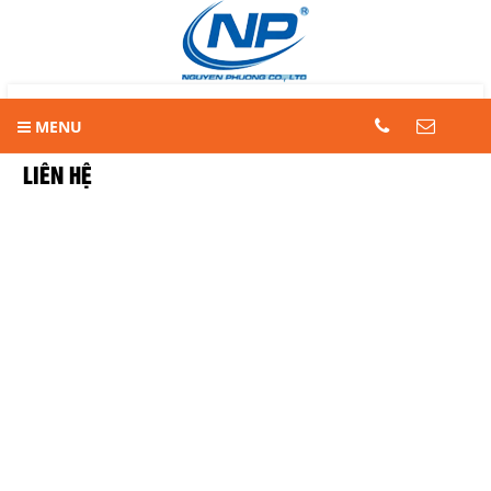
LIÊN HỆ
Trang chủ
Trang chủ
Liên hệ
MENU
Hotline
Tin khuyến mãi
08.2.248.7033 -
090.239.2138
LIÊN HỆ
Sản phẩm
Địa chỉ
9 -11 đường số 8A, Phường Bình
SỔ-TẬP CÁC LOẠI
Trị Đông B, Quận Bình Tân, TP.
HCM
BÚT VIẾT CÁC LOẠI
Điện thoại
GIẤY CÁC LOẠI
028.2.248.7033 - 090.2392.138
CÁC LOẠI BÌA
DỤNG CỤ HỌC TẬP
COPYRIGHT 2016. ALL RIGHTS RESERVED
DỤNG CỤ VĂN PHÒNG
MÀU COLOKIT
NHU YẾU PHẨM