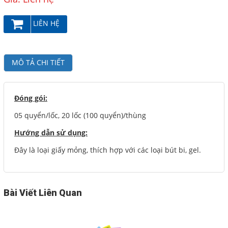
Facebook
LIÊN HỆ
Google
MÔ TẢ CHI TIẾT
Twitter
Đóng gói:
LIÊN HỆ
05 quyển/lốc, 20 lốc (100 quyển)/thùng
HotLine
Hướng dẫn sử dụng:
08.2.248.7033 - 090.239.2138
Đây là loại giấy mỏng, thích hợp với các loại bút bi, gel.
Email
thaivanthanh1603@gmail.com
Bài Viết Liên Quan
Gọi cho chúng tôi