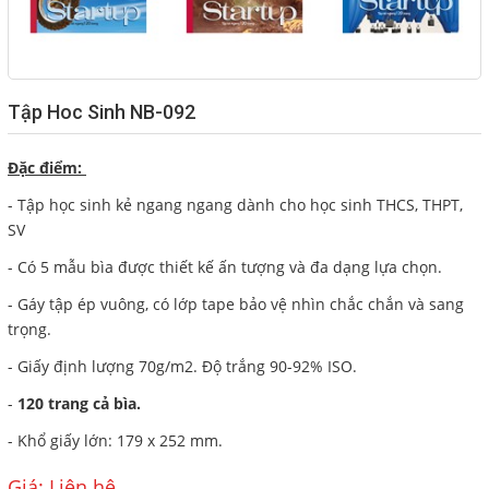
CÁC LOẠI KIM-KẸP
BĂNG KEO CÁC LOẠI
CÁC LOẠI MỰC
Tập Hoc Sinh NB-092
RUBAN - FILM FAX
DỤNG CỤ BẢO HỘ
Đặc điểm:
TÚI NILONG - BAO XỐP
- Tập học sinh kẻ ngang ngang dành cho học sinh THCS, THPT,
SV
Giới thiệu
- Có 5 mẫu bìa được thiết kế ấn tượng và đa dạng lựa chọn.
Dịch vụ
- Gáy tập ép vuông, có lớp tape bảo vệ nhìn chắc chắn và sang
trọng.
Báo giá
- Giấy định lượng 70g/m2. Độ trắng 90-92% ISO.
Liên hệ
-
120
trang cả bìa.
- Khổ giấy lớn: 179 x 252 mm.
SOCIAL
Giá: Liên hệ