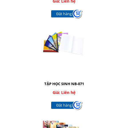
Giá: Liên hệ
CÁC LOẠI KIM-KẸP
Đặt hàng
BĂNG KEO CÁC LOẠI
CÁC LOẠI MỰC
RUBAN - FILM FAX
DỤNG CỤ BẢO HỘ
TÚI NILONG - BAO XỐP
Giới thiệu
Dịch vụ
TẬP HỌC SINH NB-071
Báo giá
Giá: Liên hệ
Đặt hàng
Liên hệ
SOCIAL