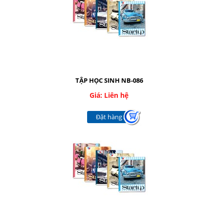
Facebook
Google
Twitter
TẬP HỌC SINH NB-086
Giá: Liên hệ
LIÊN HỆ
Đặt hàng
HotLine
08.2.248.7033 - 090.239.2138
Email
thaivanthanh1603@gmail.com
Gọi cho chúng tôi