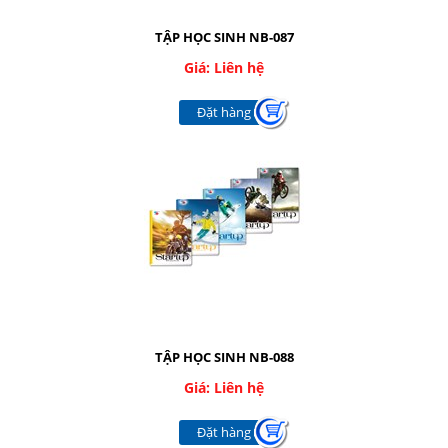
Nhắn tin
TẬP HỌC SINH NB-087
Mail
Giá: Liên hệ
Đặt hàng
COPYRIGHT 2016. ALL RIGHTS RESERVED
TẬP HỌC SINH NB-088
Giá: Liên hệ
Đặt hàng